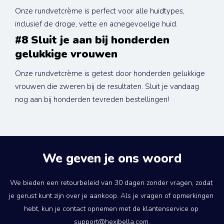
Onze rundvetcrème is perfect voor alle huidtypes, 
inclusief de droge, vette en acnegevoelige huid.
#8 Sluit je aan bij honderden 
gelukkige vrouwen
Onze rundvetcrème is getest door honderden gelukkige 
vrouwen die zweren bij de resultaten. Sluit je vandaag 
nog aan bij honderden tevreden bestellingen!
We geven je ons woord
We bieden een retourbeleid van 30 dagen zonder vragen, zodat 
je gerust kunt zijn over je aankoop. Als je vragen of opmerkingen 
hebt, kun je contact opnemen met de klantenservice op 
support@hexibella.com.