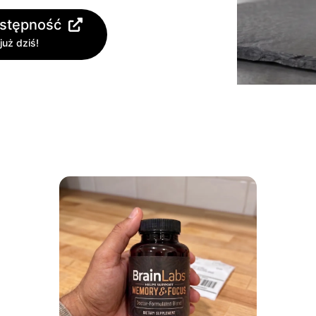
stępność
już dziś!