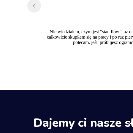
Nie wiedziałem, czym jest “stan flow”, aż d
ub herbaty z
całkowicie skupiłem się na pracy i po raz pi
idać poprawę
polecam, jeśli próbujesz ogran
Dajemy ci nasze 