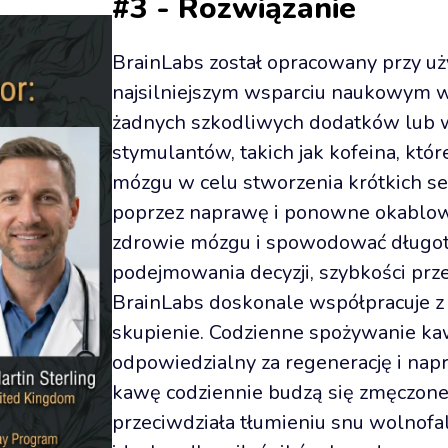
#3 - Rozwiązanie
BrainLabs został opracowany przy uży
najsilniejszym wsparciu naukowym w 
żadnych szkodliwych dodatków lub w
stymulantów, takich jak kofeina, któr
mózgu w celu stworzenia krótkich ses
poprzez naprawę i ponowne okablow
zdrowie mózgu i spowodować długot
podejmowania decyzji, szybkości przet
BrainLabs doskonale współpracuje z
skupienie. Codzienne spożywanie kaw
odpowiedzialny za regenerację i nap
kawę codziennie budzą się zmęczone 
przeciwdziała tłumieniu snu wolnofal