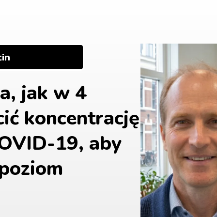
tin
, jak w 4 
ić koncentrację 
OVID-19, aby 
poziom 