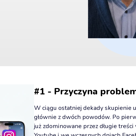
#1 - Przyczyna proble
W ciągu ostatniej dekady skupienie uw
głównie z dwóch powodów. Po pierws
już zdominowane przez długie treści 
Youtube i we wczesnych dniach Faceb