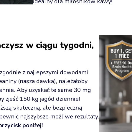
idealny dla miłośników kawy!
czysz w ciągu tygodni, 
 zgodnie z najlepszymi dowodami 
niny (nasza dawka), należałoby 
ziennie. Aby uzyskać te same 30 mg 
 zjeść 150 kg jagód dziennie! 
szą skuteczną, ale bezpieczną 
dawkę dla każdego składnika, aby zapewnić najszybsze możliwe rezultaty. 
rzycisk poniżej!