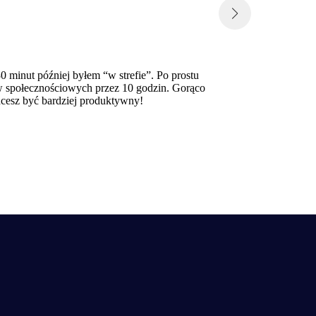
0 minut później byłem “w strefie”. Po prostu
Stosuję ten 
iów społecznościowych przez 10 godzin. Gorąco
mniejsze e
hcesz być bardziej produktywny!