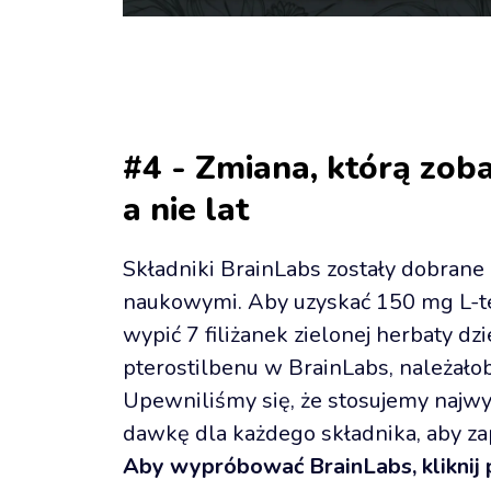
#4 - Zmiana, którą zoba
a nie lat
Składniki BrainLabs zostały dobrane
naukowymi. Aby uzyskać 150 mg L-tea
wypić 7 filiżanek zielonej herbaty d
pterostilbenu w BrainLabs, należałoby
Upewniliśmy się, że stosujemy najwyż
Aby wypróbować BrainLabs, kliknij p