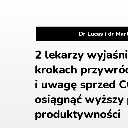
Przejdź
do
treści
Dr Lucas i dr Mar
2 lekarzy wyjaśnia
krokach przywróc
i uwagę sprzed C
osiągnąć wyższy 
produktywności