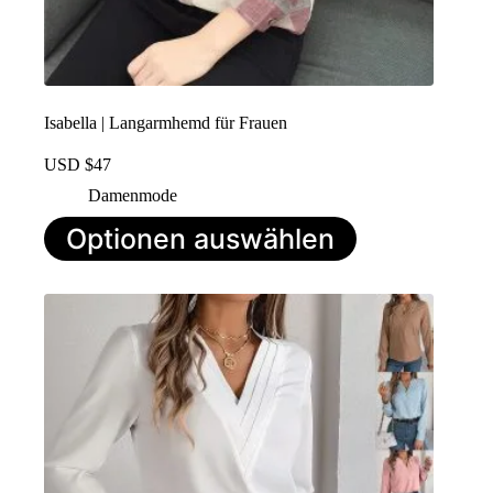
Isabella | Langarmhemd für Frauen
USD $
47
Damenmode
Dieses
Optionen auswählen
Produkt
hat
mehrere
Varianten.
Die
Optionen
können
auf
der
Produktseite
ausgewählt
werden