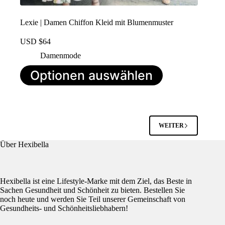
Lexie | Damen Chiffon Kleid mit Blumenmuster
USD $
64
Damenmode
Dieses
Optionen auswählen
Produkt
hat
mehrere
Varianten.
Die
Optionen
WEITER
können
auf
Über Hexibella
der
Produktseite
ausgewählt
werden
Hexibella ist eine Lifestyle-Marke mit dem Ziel, das Beste in
Sachen Gesundheit und Schönheit zu bieten. Bestellen Sie
noch heute und werden Sie Teil unserer Gemeinschaft von
Gesundheits- und Schönheitsliebhabern!