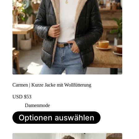
Produktseite
ausgewählt
werden
Carmen | Kurze Jacke mit Wollfütterung
USD $
53
Damenmode
Dieses
Optionen auswählen
Produkt
hat
mehrere
Varianten.