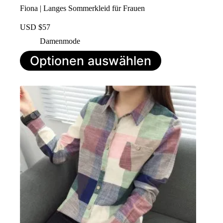
Fiona | Langes Sommerkleid für Frauen
USD $
57
Damenmode
Dieses
Optionen auswählen
Produkt
hat
mehrere
Varianten.
Die
Optionen
können
auf
der
Produktseite
ausgewählt
werden