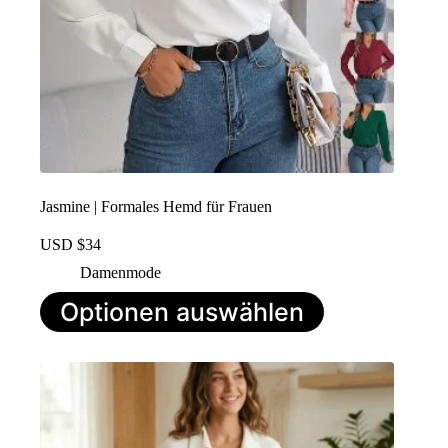
Jasmine | Formales Hemd für Frauen
USD $
34
Damenmode
Dieses
Optionen auswählen
Produkt
hat
mehrere
Varianten.
Die
Optionen
können
auf