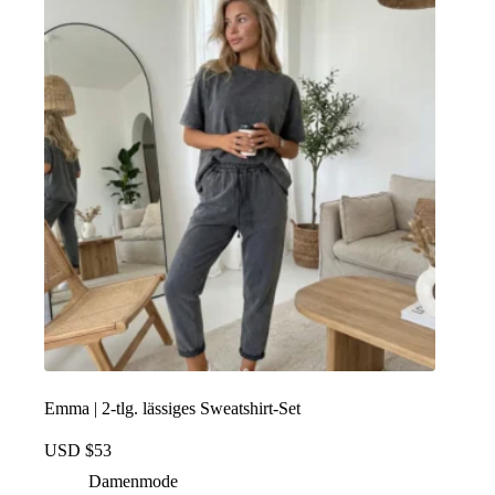
Die
Optionen
können
auf
der
Produktseite
ausgewählt
werden
Emma | 2-tlg. lässiges Sweatshirt-Set
USD $
53
Damenmode