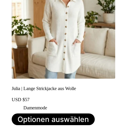
der
Produktseite
ausgewählt
werden
Julia | Lange Strickjacke aus Wolle
USD $
57
Damenmode
Dieses
Optionen auswählen
Produkt
hat