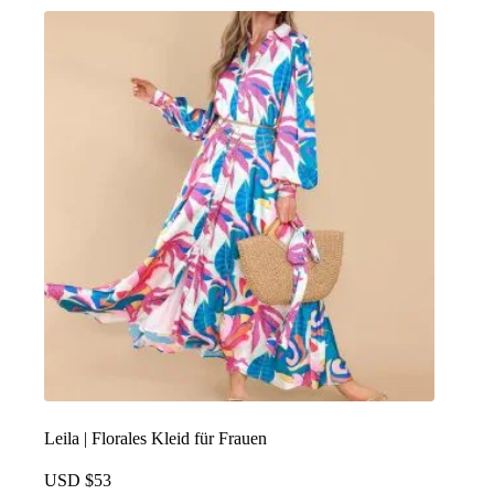
mehrere
Varianten.
Die
Optionen
können
auf
der
Produktseite
ausgewählt
werden
Leila | Florales Kleid für Frauen
USD $
53