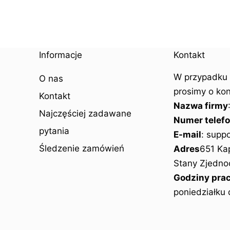
Informacje
Kontakt
W przypadku 
O nas
prosimy o ko
Kontakt
Nazwa firmy
Najczęściej zadawane
Numer telef
pytania
E-mail
: supp
Śledzenie zamówień
Adres
651 Ka
Stany Zjedno
Godziny pra
poniedziałku 