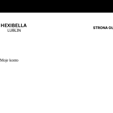
Przejdź
do
treści
STRONA G
Moje konto