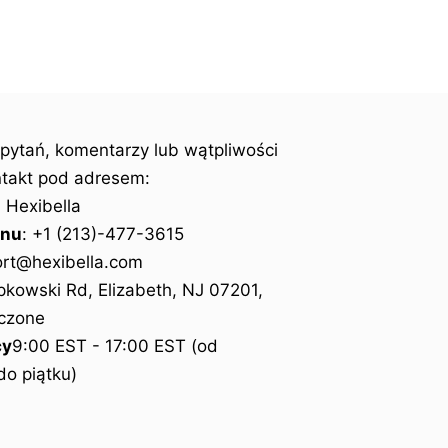
pytań, komentarzy lub wątpliwości
ntakt pod adresem:
: Hexibella
onu
: +1 (213)-477-3615
ort@hexibella.com
pkowski Rd, Elizabeth, NJ 07201,
czone
cy
9:00 EST - 17:00 EST (od
do piątku)