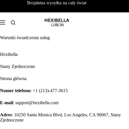
Przejdź
Bezpłatna wysyłka na cały świat
do
treści
Warunki świadczenia usług
Hexibella
Stany Zjednoczone
Strona główna
Numer telefonu
: +1 (213)-477-3615
E-mail
: support@hexibella.com
Adres
: 10250 Santa Monica Blvd, Los Angeles, CA 90067, Stany
Zjednoczone