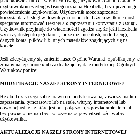
jakichkolwiek funkcji w ramach Usługi) użytkownikowi lub ogólnie
użytkownikom według własnego uznania Hexibella, bez uprzedniego
powiadomienia użytkownika. Użytkownik może zaprzestać
korzystania z Usługi w dowolnym momencie. Użytkownik nie musi
specjalnie informować Hexibella o zaprzestaniu korzystania z Usługi.
Użytkownik przyjmuje do wiadomości i zgadza się, że jeśli Hexibella
wyłączy dostęp do jego konta, może nie mieć dostępu do Usługi,
danych konta, plików lub innych materiałów znajdujących się na
koncie.
Jeśli zdecydujemy się zmienić nasze Ogólne Warunki, opublikujemy te
zmiany na tej stronie i/lub zaktualizujemy datę modyfikacji Ogólnych
Warunków poniżej.
MODYFIKACJE NASZEJ STRONY INTERNETOWEJ
Hexibella zastrzega sobie prawo do modyfikowania, zawieszania lub
zaprzestania, tymczasowo lub na stałe, witryny internetowej lub
dowolnej usługi, z którą jest ona połączona, z powiadomieniem lub
bez powiadomienia i bez ponoszenia odpowiedzialności wobec
użytkownika.
AKTUALIZACJE NASZEJ STRONY INTERNETOWEJ