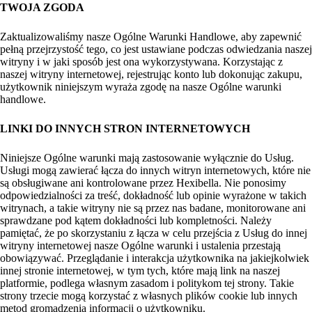
TWOJA ZGODA
Zaktualizowaliśmy nasze Ogólne Warunki Handlowe, aby zapewnić
pełną przejrzystość tego, co jest ustawiane podczas odwiedzania naszej
witryny i w jaki sposób jest ona wykorzystywana. Korzystając z
naszej witryny internetowej, rejestrując konto lub dokonując zakupu,
użytkownik niniejszym wyraża zgodę na nasze Ogólne warunki
handlowe.
LINKI DO INNYCH STRON INTERNETOWYCH
Niniejsze Ogólne warunki mają zastosowanie wyłącznie do Usług.
Usługi mogą zawierać łącza do innych witryn internetowych, które nie
są obsługiwane ani kontrolowane przez Hexibella. Nie ponosimy
odpowiedzialności za treść, dokładność lub opinie wyrażone w takich
witrynach, a takie witryny nie są przez nas badane, monitorowane ani
sprawdzane pod kątem dokładności lub kompletności. Należy
pamiętać, że po skorzystaniu z łącza w celu przejścia z Usług do innej
witryny internetowej nasze Ogólne warunki i ustalenia przestają
obowiązywać. Przeglądanie i interakcja użytkownika na jakiejkolwiek
innej stronie internetowej, w tym tych, które mają link na naszej
platformie, podlega własnym zasadom i politykom tej strony. Takie
strony trzecie mogą korzystać z własnych plików cookie lub innych
metod gromadzenia informacji o użytkowniku.