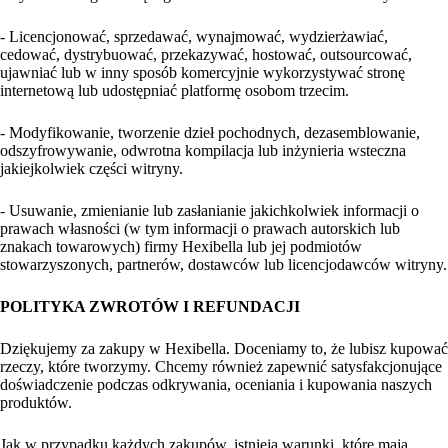
- Licencjonować, sprzedawać, wynajmować, wydzierżawiać,
cedować, dystrybuować, przekazywać, hostować, outsourcować,
ujawniać lub w inny sposób komercyjnie wykorzystywać stronę
internetową lub udostępniać platformę osobom trzecim.
- Modyfikowanie, tworzenie dzieł pochodnych, dezasemblowanie,
odszyfrowywanie, odwrotna kompilacja lub inżynieria wsteczna
jakiejkolwiek części witryny.
- Usuwanie, zmienianie lub zasłanianie jakichkolwiek informacji o
prawach własności (w tym informacji o prawach autorskich lub
znakach towarowych) firmy Hexibella lub jej podmiotów
stowarzyszonych, partnerów, dostawców lub licencjodawców witryny.
POLITYKA ZWROTÓW I REFUNDACJI
Dziękujemy za zakupy w Hexibella. Doceniamy to, że lubisz kupować
rzeczy, które tworzymy. Chcemy również zapewnić satysfakcjonujące
doświadczenie podczas odkrywania, oceniania i kupowania naszych
produktów.
Jak w przypadku każdych zakupów, istnieją warunki, które mają