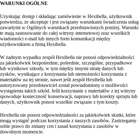
WARUNKI OGÓLNE
Uzyskując dostęp i składając zamówienie w Hexibella, użytkownik
potwierdza, że akceptuje i jest związany warunkami świadczenia usług
zawartymi w Ogólnych warunkach przedstawionych poniżej. Warunki
te mają zastosowanie do całej witryny internetowej oraz wszelkich
wiadomości e-mail lub innych form komunikacji między
użytkownikiem a firmą Hexibella.
W żadnym wypadku zespół Hexibella nie ponosi odpowiedzialności
za jakiekolwiek bezpośrednie, pośrednie, szczególne, przypadkowe
lub wynikowe szkody, w tym między innymi utratę danych lub
zysków, wynikające z korzystania lub niemożności korzystania z
materiałów na tej stronie, nawet jeśli zespół Hexibella lub
autoryzowany przedstawiciel został powiadomiony o możliwości
wystąpienia takich szkód. Jeśli korzystanie z materiałów z tej witryny
spowoduje konieczność konserwacji, naprawy lub korekty sprzętu lub
danych, użytkownik ponosi wszelkie związane z tym koszty.
Hexibella nie ponosi odpowiedzialności za jakiekolwiek skutki, które
mogą wystąpić podczas korzystania z naszych zasobów. Zastrzegamy
sobie prawo do zmiany cen i zasad korzystania z zasobów w
dowolnym momencie.