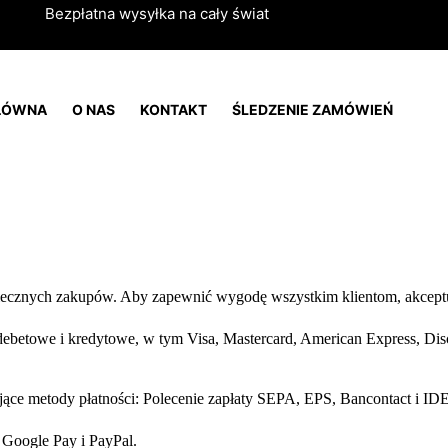
Bezpłatna wysyłka na cały świat
ŁÓWNA
O NAS
KONTAKT
ŚLEDZENIE ZAMÓWIEŃ
iecznych zakupów. Aby zapewnić wygodę wszystkim klientom, akceptu
ebetowe i kredytowe, w tym Visa, Mastercard, American Express, Disc
jące metody płatności: Polecenie zapłaty SEPA, EPS, Bancontact i I
, Google Pay i PayPal.